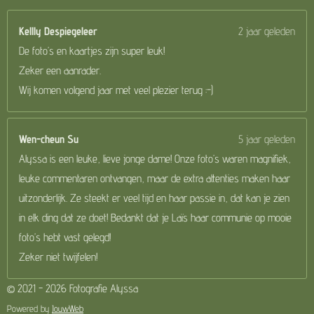
t
Kellly Despiegeleer
2 jaar geleden
e
De foto’s en kaartjes zijn super leuk!
r
Zeker een aanrader.
r
Wij komen volgend jaar met veel plezier terug :-)
e
n
Wen-cheun Su
5 jaar geleden
Alyssa is een leuke, lieve jonge dame! Onze foto’s waren magnifiek,
leuke commentaren ontvangen, maar de extra attenties maken haar
uitzonderlijk. Ze steekt er veel tijd en haar passie in, dat kan je zien
in elk ding dat ze doet! Bedankt dat je Laïs haar communie op mooie
foto’s hebt vast gelegd!
Zeker niet twijfelen!
© 2021 - 2026 Fotografie Alyssa
Powered by
JouwWeb