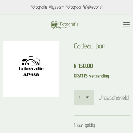
Fotografie Alyssa - Fotograaf Wiekevorst
Ga
direct
naar
de
hoofdinhoud
Cadeau bon
€ 150,00
GRATIS verzending
Uitgeschakeld
1 jaar geldig